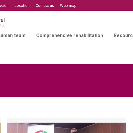
ación
Location
Contact us
Web map
 human team
Comprehensive rehabilitation
Resourc