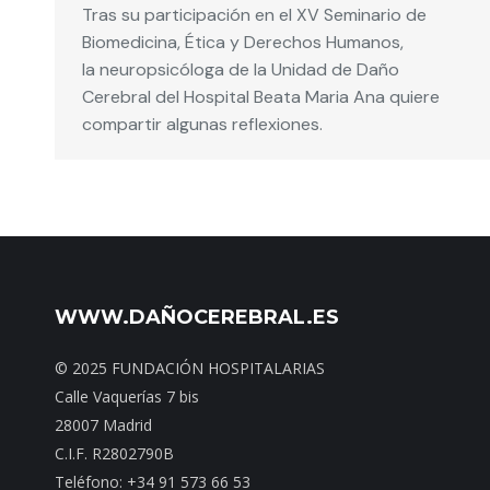
Tras su participación en el XV Seminario de
Biomedicina, Ética y Derechos Humanos,
la neuropsicóloga de la Unidad de Daño
Cerebral del Hospital Beata Maria Ana quiere
compartir algunas reflexiones.
WWW.DAÑOCEREBRAL.ES
© 2025 FUNDACIÓN HOSPITALARIAS
Calle Vaquerías 7 bis
28007 Madrid
C.I.F. R2802790B
Teléfono: +34 91 573 66 53