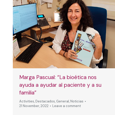
Marga Pascual: “La bioética nos
ayuda a ayudar al paciente y a su
familia”
Activities
,
Destacados
,
General
,
Noticias
21 November, 2022
Leave a comment