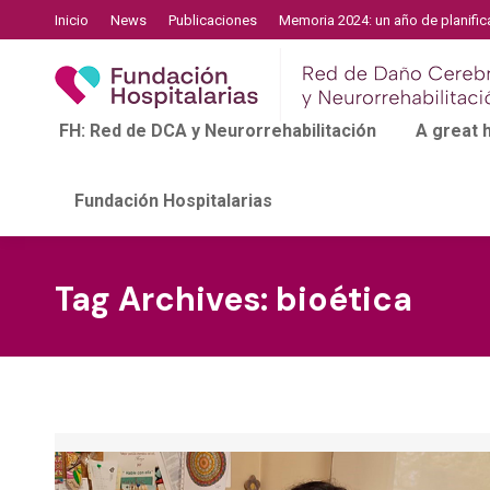
Inicio
News
Publicaciones
Memoria 2024: un año de planific
FH: Red de DCA y Neurorrehabilitación
A great
Fundación Hospitalarias
Tag Archives:
bioética