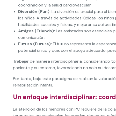
coordinación y la salud cardiovascular.
Diversión (Fun):
La diversión es crucial para el bie
los niños. A través de actividades lúdicas, los niño
habilidades sociales y físicas, y mejorar su autoesti
Amigos (Friends):
Las amistades son esenciales par
comunicación.
Futuro (Future):
El futuro representa la esperanza
potencial único y que, con el apoyo adecuado, pued
Trabajar de manera interdisciplinaria, considerando t
paciente y su entorno, favoreciendo no solo su desarrol
Por tanto, bajo este paradigma se realizan la valoració
rehabilitación infantil.
Un enfoque interdisciplinar: coord
La atención de los menores con PC requiere de la colab
terapeutas ocupacionales, logopedas, docentes, médico