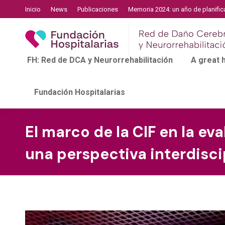
Inicio
News
Publicaciones
Memoria 2024: un año de planific
FH: Red de DCA y Neurorrehabilitación
A great
Fundación Hospitalarias
El marco de la CIF en la e
una perspectiva interdiscip