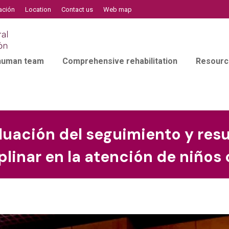
ación
Location
Contact us
Web map
 human team
Comprehensive rehabilitation
Resourc
valuación del seguimiento y res
linar en la atención de niños 