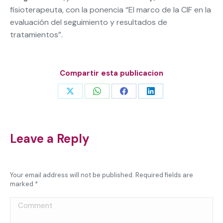
fisioterapeuta, con la ponencia “El marco de la CIF en la
evaluación del seguimiento y resultados de
tratamientos”.
Compartir esta publicacion
Share
Share
Share
Share
on
on
on
on
X
WhatsApp
Facebook
LinkedIn
Leave a Reply
Your email address will not be published. Required fields are
marked
*
Comment