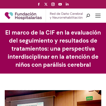
Facebook
X
Instagram
YouTube
Linkedin
page
page
page
page
page
opens
opens
opens
opens
opens
Search:
in
in
in
in
in
new
new
new
new
new
El marco de la CIF en la evaluación
window
window
window
window
window
del seguimiento y resultados de
tratamientos: una perspectiva
interdisciplinar en la atención de
niños con parálisis cerebral