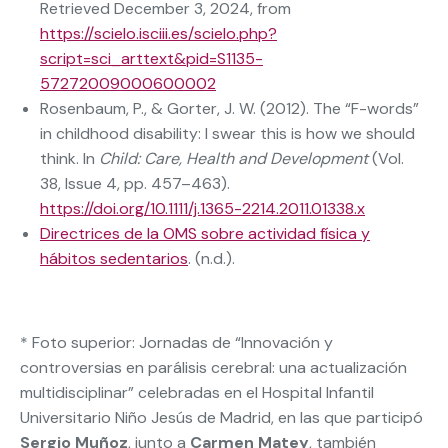
Retrieved December 3, 2024, from
https://scielo.isciii.es/scielo.php?
script=sci_arttext&pid=S1135-
57272009000600002
Rosenbaum, P., & Gorter, J. W. (2012). The “F-words”
in childhood disability: I swear this is how we should
think. In
Child: Care, Health and Development
(Vol.
38, Issue 4, pp. 457–463).
https://doi.org/10.1111/j.1365-2214.2011.01338.x
Directrices de la OMS sobre actividad física y
hábitos sedentarios
. (n.d.).
* Foto superior: Jornadas de “Innovación y
controversias en parálisis cerebral: una actualización
multidisciplinar” celebradas en el Hospital Infantil
Universitario Niño Jesús de Madrid, en las que participó
Sergio Muñoz
, junto a
Carmen Matey
, también