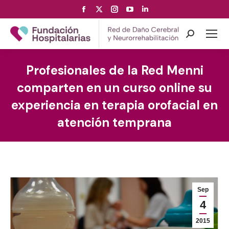
Facebook
X
Instagram
YouTube
Linkedin
page
page
page
page
page
opens
opens
opens
opens
opens
Search:
in
in
in
in
in
new
new
new
new
new
Profesionales de la Red Menni
window
window
window
window
window
comparten en un curso online su
experiencia en terapia orofacial en
atención temprana
Sep
4
2015