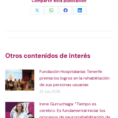
Compartir esta publicacion
Share
Share
Share
Share
on
on
on
on
X
WhatsApp
Facebook
LinkedIn
Post
navigation
Otros contenidos de interés
Fundación Hospitalarias Tenerife
premia los logros en la rehabilitación
de sus personas usuarias
23 July, 2026
Irene Gurruchaga: “Tiempo es
cerebro. Es fundamental iniciar los
procesos de neurorrehabilitación de