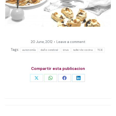
20 June, 2012
Leave a comment
Tags:
autonomía
daño cerebral
ictus
taller de cocina
TCE
Compartir esta publicacion
Share
Share
Share
Share
on
on
on
on
X
WhatsApp
Facebook
LinkedIn
Post
navigation