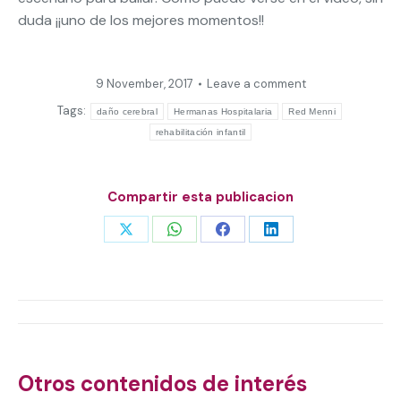
duda ¡¡uno de los mejores momentos!!
9 November, 2017
Leave a comment
Tags:
daño cerebral
Hermanas Hospitalaria
Red Menni
rehabilitación infantil
Compartir esta publicacion
Share
Share
Share
Share
on
on
on
on
X
WhatsApp
Facebook
LinkedIn
Post
navigation
Otros contenidos de interés