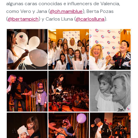
algunas caras conocidas e influencers de Valencia,
como Vero y Jana (
@oh.mamiblue
), Berta Pozas
(
@bertampich
) y Carlos Lluna (
@carloslluna
).