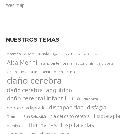
Web map
NUESTROS TEMAS
afasia
Acamán
ADAM
Agrupación Deportiva Aita Menni
Aita Menni
atención temprana
autonomía
bajo coste
Centro Hospitalario Benito Menni
curso
daño cerebral
daño cerebral adquirido
daño cerebral infantil
DCA
deporte
discapacidad
disfagia
deporte adaptado
fisioterapia
día del daño cerebral
Donostia-San Sebastián
Hermanas Hospitalarias
hemiplejia
Hermanas Hospitalarias Acamán