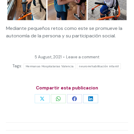
Mediante pequeños retos como este se promueve la
autonomía de la persona y su participación social.
5 August, 2021
Leave a comment
Tags:
Hermanas Hospitalarias Valencia
neurorrehabilitación infantil
Compartir esta publicacion
Share
Share
Share
Share
on
on
on
on
X
WhatsApp
Facebook
LinkedIn
Post