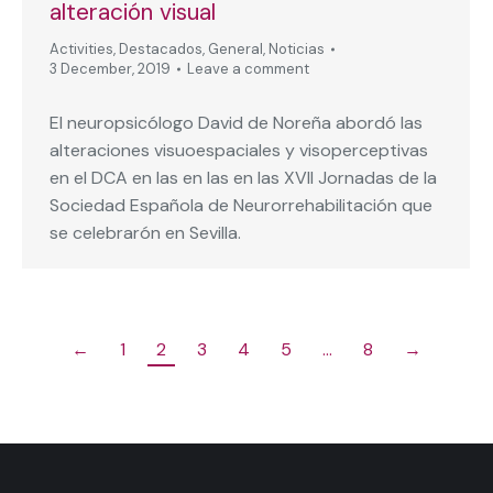
alteración visual
Activities
,
Destacados
,
General
,
Noticias
3 December, 2019
Leave a comment
El neuropsicólogo David de Noreña abordó las
alteraciones visuoespaciales y visoperceptivas
en el DCA en las en las en las XVII Jornadas de la
Sociedad Española de Neurorrehabilitación que
se celebrarón en Sevilla.
←
1
2
3
4
5
…
8
→