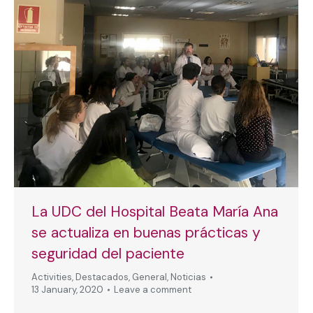
La UDC del Hospital Beata María Ana
se actualiza en buenas prácticas y
seguridad del paciente
Activities
,
Destacados
,
General
,
Noticias
13 January, 2020
Leave a comment