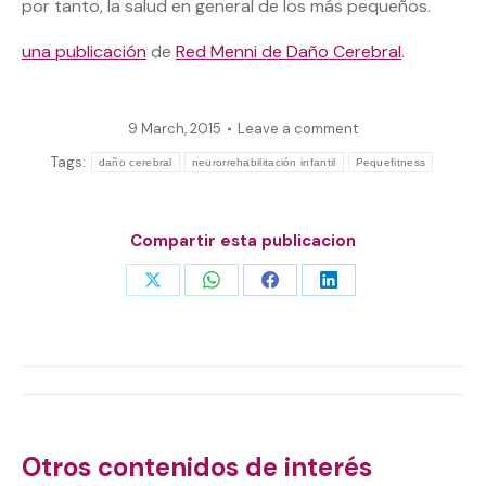
por tanto, la salud en general de los más pequeños.
una publicación
de
Red Menni de Daño Cerebral
.
9 March, 2015
Leave a comment
Tags:
daño cerebral
neurorrehabilitación infantil
Pequefitness
Compartir esta publicacion
Share
Share
Share
Share
on
on
on
on
X
WhatsApp
Facebook
LinkedIn
Post
navigation
Otros contenidos de interés