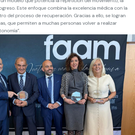
, un modelo que potencia la repetición del movimiento, la
progreso. Este enfoque combina la excelencia médica con la
tro del proceso de recuperación. Gracias a ello, se logran
as, que permiten a muchas personas volver a realizar
utonomía”.