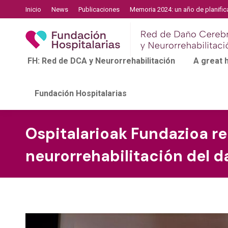
Inicio
News
Publicaciones
Memoria 2024: un año de planific
FH: Red de DCA y Neurorrehabilitación
A great
Fundación Hospitalarias
Ospitalarioak Fundazioa r
neurorrehabilitación del d