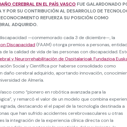
DAÑO CEREBRAL EN EL PAÍS VASCO
FUE GALARDONADO P
A Y POR SU CONTRIBUCIÓN AL DESARROLLO DE TECNOLO
 RECONOCIMIENTO REFUERZA SU POSICIÓN COMO
BRAL ADQUIRIDO.
on discapacidad —conmemorado cada 3 de diciembre—, la
con Discapacidad
(FAAM) otorga premios a personas, entida
 de la calidad de vida de las personas con discapacidad. Est
ebral y Neurorrehabilitación de Ospitalarioak Fundazioa Eusk
ación Social y Científica por haberse consolidado como
on daño cerebral adquirido, aportando innovación, conocimie
niversidad de Almería.
s Vasco como “pionero en robótica avanzada para la
ógica”, y remarcó el valor de un modelo que combina experien
ntegrada, destacando el el papel de la tecnología destinada a
onas que han sufrido accidentes cerebrovasculares u otras
 la integración de la experiencia clínica directa con la