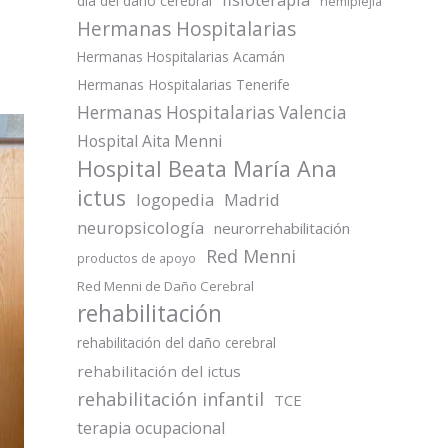
día del daño cerebral
hemiplejia
Hermanas Hospitalarias
Hermanas Hospitalarias Acamán
Hermanas Hospitalarias Tenerife
Hermanas Hospitalarias Valencia
Hospital Aita Menni
Hospital Beata María Ana
ictus
logopedia
Madrid
neuropsicología
neurorrehabilitación
Red Menni
productos de apoyo
Red Menni de Daño Cerebral
rehabilitación
rehabilitación del daño cerebral
rehabilitación del ictus
rehabilitación infantil
TCE
terapia ocupacional