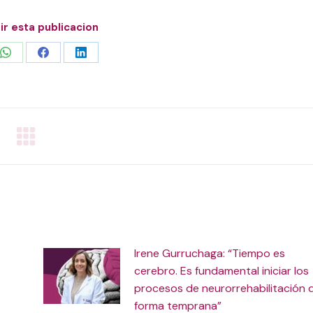
r esta publicacion
Share
Share
Share
on
on
on
WhatsApp
Facebook
LinkedIn
Irene Gurruchaga: “Tiempo es
cerebro. Es fundamental iniciar los
procesos de neurorrehabilitación 
forma temprana”