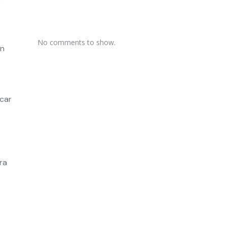
No comments to show.
un
rcar
ra