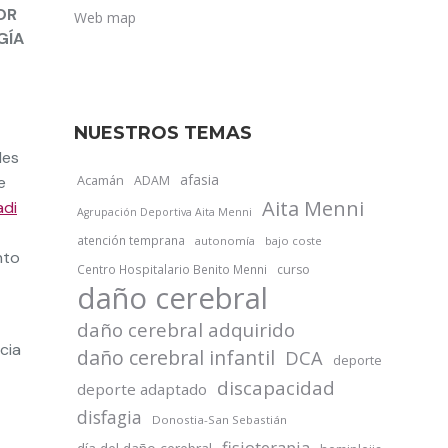
OR
Web map
GÍA
NUESTROS TEMAS
des
afasia
Acamán
e
ADAM
Aita Menni
adi
Agrupación Deportiva Aita Menni
atención temprana
autonomía
bajo coste
nto
Centro Hospitalario Benito Menni
curso
daño cerebral
daño cerebral adquirido
cia
daño cerebral infantil
DCA
deporte
discapacidad
deporte adaptado
disfagia
Donostia-San Sebastián
fisioterapia