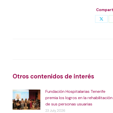
Comparti
Share
on
X
Post
navigation
Otros contenidos de interés
Fundación Hospitalarias Tenerife
premia los logros en la rehabilitación
de sus personas usuarias
23 July, 2026