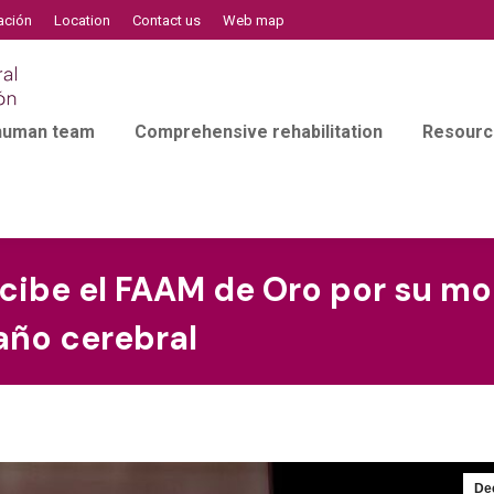
ación
Location
Contact us
Web map
 human team
Comprehensive rehabilitation
Resourc
ecibe el FAAM de Oro por su m
año cerebral
De