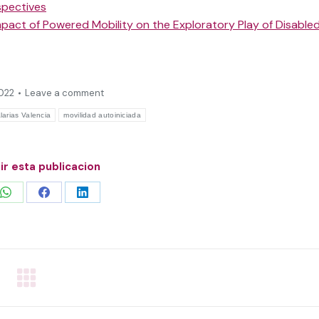
spectives
pact of Powered Mobility on the Exploratory Play of Disable
022
Leave a comment
arias Valencia
movilidad autoiniciada
r esta publicacion
Share
Share
Share
on
on
on
WhatsApp
Facebook
LinkedIn