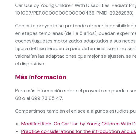
Car Use by Young Children With Disabilities. Pediatr Ph
10.1097/PEP.0000000000000468. PMID: 29252838).
Con este proyecto se pretende ofrecer la posibilidad 
en etapas tempranas (de 1 a 5 años), puedan experime
coches/juguetes motorizados adaptados a sus necesida
figura del fisioterapeuta para determinar si el niño s
valorarían las adaptaciones que mejor se ajusten, se r
el dispositivo.
Más información
Para más información sobre el proyecto se puede escr
68 o al 699 73 65 47.
Compartimos también el enlace a algunos estudios pub
Modified Ride-On Car Use by Young Children With Dis
Practice considerations for the introduction and us