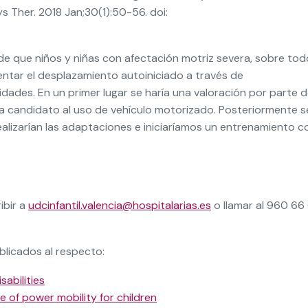
ys Ther. 2018 Jan;30(1):50-56. doi:
de que niños y niñas con afectación motriz severa, sobre tod
ntar el desplazamiento autoiniciado a través de
des. En un primer lugar se haría una valoración por parte d
ería candidato al uso de vehículo motorizado. Posteriormente s
ealizarían las adaptaciones e iniciaríamos un entrenamiento c
ibir a
udcinfantil.valencia@hospitalarias.es
o llamar al 960 66
licados al respecto:
abilities
e of power mobility for children