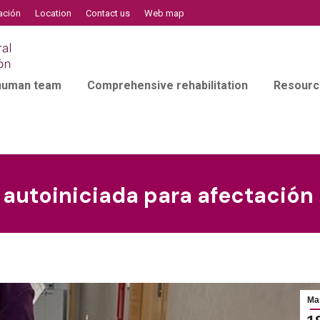
ación
Location
Contact us
Web map
 human team
Comprehensive rehabilitation
Resourc
 autoiniciada para afectación 
Ma