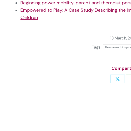
Beginning power mobility: parent and therapist per
Empowered to Play: A Case Study Describing the Im
Children
18 March, 2
Tags:
Hermanas Hospital
Comparti
Share
on
X
Post
navigation