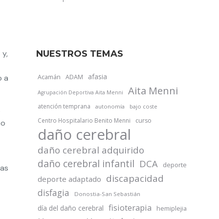
 y,
NUESTROS TEMAS
afasia
Acamán
o a
ADAM
Aita Menni
Agrupación Deportiva Aita Menni
atención temprana
autonomía
bajo coste
o
Centro Hospitalario Benito Menni
curso
co
daño cerebral
daño cerebral adquirido
daño cerebral infantil
DCA
deporte
las
discapacidad
deporte adaptado
disfagia
Donostia-San Sebastián
fisioterapia
día del daño cerebral
hemiplejia