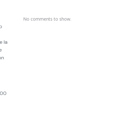
No comments to show.
o
e la
e
on
 00