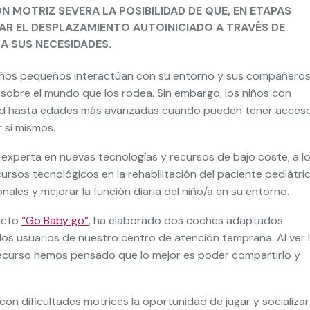
N MOTRIZ SEVERA LA POSIBILIDAD DE QUE, EN ETAPAS
TAR EL DESPLAZAMIENTO AUTOINICIADO A TRAVÉS DE
 SUS NECESIDADES.
s niños pequeños interactúan con su entorno y sus compañeros
 sobre el mundo que los rodea. Sin embargo, los niños con
idad hasta edades más avanzadas cuando pueden tener acces
 sí mismos.
 experta en nuevas tecnologías y recursos de bajo coste, a l
cursos tecnológicos en la rehabilitación del paciente pediátri
nales y mejorar la función diaria del niño/a en su entorno.
ecto
“Go Baby go”
, ha elaborado dos coches adaptados
 los usuarios de nuestro centro de atención temprana. Al ver 
recurso hemos pensado que lo mejor es poder compartirlo y
on dificultades motrices la oportunidad de jugar y socializar