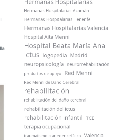
Hermanas Hospitalarias
Hermanas Hospitalarias Acamán
l
Hermanas Hospitalarias Tenerife
Hermanas Hospitalarias Valencia
Hospital Aita Menni
Hospital Beata María Ana
lla
ictus
logopedia
Madrid
neuropsicología
neurorrehabilitación
Red Menni
productos de apoyo
Red Menni de Daño Cerebral
rehabilitación
rehabilitación del daño cerebral
rehabilitación del ictus
rehabilitación infantil
TCE
terapia ocupacional
Valencia
traumatismo craneoencefálico