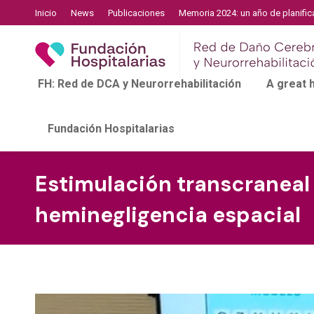
Inicio
News
Publicaciones
Memoria 2024: un año de planific
FH: Red de DCA y Neurorrehabilitación
A great
Fundación Hospitalarias
Estimulación transcraneal 
heminegligencia espacial