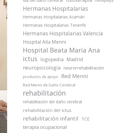
día del daño cerebral
hemiplejia
Hermanas Hospitalarias
Hermanas Hospitalarias Acamán
Hermanas Hospitalarias Tenerife
Hermanas Hospitalarias Valencia
Hospital Aita Menni
Hospital Beata María Ana
ictus
logopedia
Madrid
neuropsicología
neurorrehabilitación
Red Menni
productos de apoyo
Red Menni de Daño Cerebral
rehabilitación
rehabilitación del daño cerebral
rehabilitación del ictus
rehabilitación infantil
TCE
terapia ocupacional