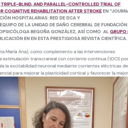
 TRIPLE-BLIND, AND PARALLEL-CONTROLLED TRIAL OF
R COGNITIVE REHABILITATION AFTER STROKE
EN “JOURN
CIÓN HOSPITALARIAS: RED DE DCA Y
EQUIPO DE LA UNIDAD DE DAÑO CEREBRAL DE FUNDACIÓN
EUROPSICÓLOGA BEGOÑA GONZÁLEZ, ASÍ COMO AL
GRUPO 
BLICACIÓN EN EN ESTA PRESTIGIOSA REVISTA CIENTÍFICA.
ata María Ana), como complemento a las intervenciones
la estimulación transcraneal con corriente continua (tDCS po
ula la excitabilidad neuronal mediante corrientes eléctricas de
ncial para mejorar la plasticidad cortical y favorecer la mejo