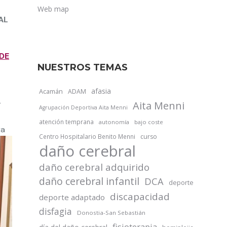
Web map
AL
DE
NUESTROS TEMAS
afasia
Acamán
ADAM
r
Aita Menni
Agrupación Deportiva Aita Menni
atención temprana
autonomía
bajo coste
ra
Centro Hospitalario Benito Menni
curso
daño cerebral
daño cerebral adquirido
daño cerebral infantil
DCA
deporte
discapacidad
deporte adaptado
disfagia
Donostia-San Sebastián
fisioterapia