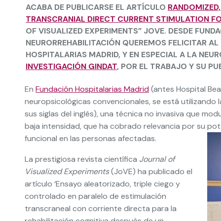
ACABA DE PUBLICARSE EL ARTÍCULO
RANDOMIZED,
TRANSCRANIAL DIRECT CURRENT STIMULATION FO
OF VISUALIZED EXPERIMENTS” JOVE. DESDE FUNDA
NEURORREHABILITACIÓN QUEREMOS FELICITAR AL 
HOSPITALARIAS MADRID, Y EN ESPECIAL A LA N
INVESTIGACIÓN GINDAT
, POR EL TRABAJO Y SU PU
En
Fundación Hospitalarias Madrid
(antes Hospital Be
neuropsicológicas convencionales, se está utilizando 
sus siglas del inglés), una técnica no invasiva que mod
baja intensidad, que ha cobrado relevancia por su pote
funcional en las personas afectadas.
La prestigiosa revista científica
Journal of
Visualized Experiments
(JoVE) ha publicado el
artículo ‘Ensayo aleatorizado, triple ciego y
controlado en paralelo de estimulación
transcraneal con corriente directa para la
rehabilitación cognitiva después de un