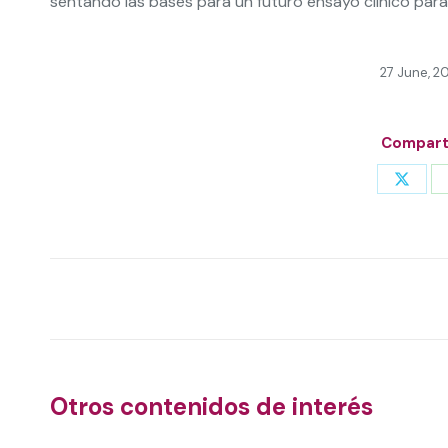
sentando las bases para un futuro ensayo clínico parale
27 June, 2
Comparti
Share
on
X
Post
navigation
Otros contenidos de interés