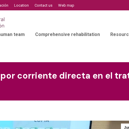
ación
Location
Contact us
Web map
 human team
Comprehensive rehabilitation
Resourc
por corriente directa en el tr
Ju