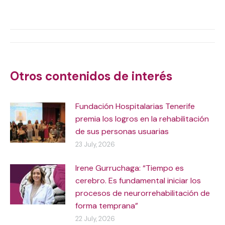
on
on
on
on
X
WhatsApp
Facebook
LinkedIn
Post
navigation
Otros contenidos de interés
Fundación Hospitalarias Tenerife
premia los logros en la rehabilitación
de sus personas usuarias
23 July, 2026
Irene Gurruchaga: “Tiempo es
cerebro. Es fundamental iniciar los
procesos de neurorrehabilitación de
forma temprana”
22 July, 2026