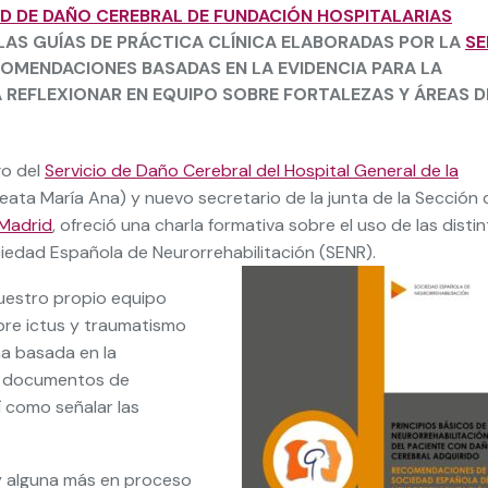
D DE DAÑO CEREBRAL DE FUNDACIÓN HOSPITALARIAS
 LAS GUÍAS DE PRÁCTICA CLÍNICA ELABORADAS POR LA
SE
COMENDACIONES BASADAS EN LA EVIDENCIA PARA LA
A REFLEXIONAR EN EQUIPO SOBRE FORTALEZAS Y ÁREAS D
go del
Servicio de Daño Cerebral del Hospital General de la
Beata María Ana) y nuevo secretario de la junta de la Sección 
 Madrid
, ofreció una charla formativa sobre el uso de las disti
ciedad Española de Neurorrehabilitación (SENR).
nuestro propio equipo
bre ictus y traumatismo
a basada en la
 de documentos de
í como señalar las
y alguna más en proceso