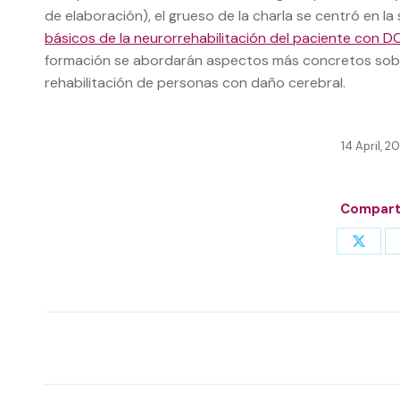
de elaboración), el grueso de la charla se centró en la
básicos de la neurorrehabilitación del paciente con D
formación se abordarán aspectos más concretos sobre 
rehabilitación de personas con daño cerebral.
14 April, 2
Comparti
Share
on
X
Post
navigation