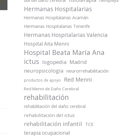
día del daño cerebral
hemiplejia
Hermanas Hospitalarias
Hermanas Hospitalarias Acamán
Hermanas Hospitalarias Tenerife
Hermanas Hospitalarias Valencia
Hospital Aita Menni
Hospital Beata María Ana
ictus
logopedia
Madrid
neuropsicología
neurorrehabilitación
Red Menni
productos de apoyo
Red Menni de Daño Cerebral
rehabilitación
rehabilitación del daño cerebral
rehabilitación del ictus
rehabilitación infantil
TCE
terapia ocupacional