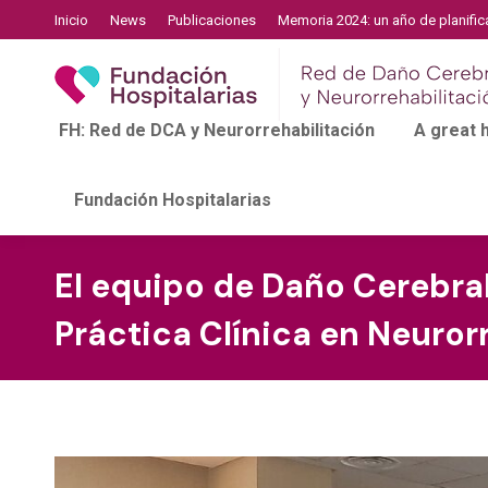
Inicio
News
Publicaciones
Memoria 2024: un año de planific
FH: Red de DCA y Neurorrehabilitación
A great
Fundación Hospitalarias
El equipo de Daño Cerebral
Práctica Clínica en Neuror