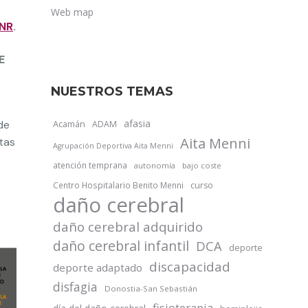
Web map
NR
.
E
NUESTROS TEMAS
afasia
de
Acamán
ADAM
Aita Menni
ntas
Agrupación Deportiva Aita Menni
atención temprana
autonomía
bajo coste
Centro Hospitalario Benito Menni
curso
daño cerebral
daño cerebral adquirido
daño cerebral infantil
DCA
deporte
discapacidad
deporte adaptado
disfagia
Donostia-San Sebastián
fisioterapia