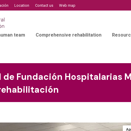
ación
Location
Contact us
Web map
 human team
Comprehensive rehabilitation
Resourc
 de Fundación Hospitalarias M
rehabilitación
Ap