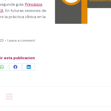
 segunda guía:
Principios
CA
​. En futuras sesiones de
la práctica clínica en la
025
Leave a comment
r esta publicacion
Share
Share
Share
on
on
on
WhatsApp
Facebook
LinkedIn