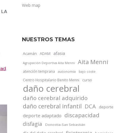
Web map
 LA
NUESTROS TEMAS
n
afasia
Acamán
ADAM
Aita Menni
Agrupación Deportiva Aita Menni
dad
atención temprana
autonomía
bajo coste
Centro Hospitalario Benito Menni
curso
daño cerebral
daño cerebral adquirido
daño cerebral infantil
DCA
deporte
discapacidad
deporte adaptado
disfagia
Donostia-San Sebastián
fisioterapia