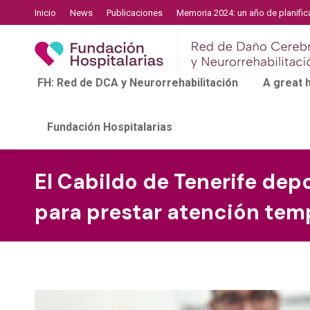
Inicio
News
Publicaciones
Memoria 2024: un año de planific
FH: Red de DCA y Neurorrehabilitación
A great
Fundación Hospitalarias
El Cabildo de Tenerife de
para prestar atención te