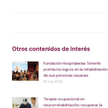
on
X
Post
navigation
Otros contenidos de interés
Fundación Hospitalarias Tenerife
premia los logros en la rehabilitación
de sus personas usuarias
23 July, 2026
Terapia ocupacional en
neurorrehabilitación: recuperar la