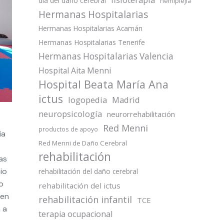
día del daño cerebral
hemiplejia
Hermanas Hospitalarias
Hermanas Hospitalarias Acamán
Hermanas Hospitalarias Tenerife
Hermanas Hospitalarias Valencia
Hospital Aita Menni
Hospital Beata María Ana
ictus
logopedia
Madrid
neuropsicología
neurorrehabilitación
Red Menni
productos de apoyo
ia
Red Menni de Daño Cerebral
rehabilitación
as
io
rehabilitación del daño cerebral
o
rehabilitación del ictus
 en
rehabilitación infantil
TCE
 a
terapia ocupacional