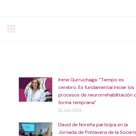
on
on
on
WhatsApp
Facebook
LinkedIn
Irene Gurruchaga: “Tiempo es
cerebro. Es fundamental iniciar los
procesos de neurorrehabilitación 
forma temprana”
22 July, 2026
David de Noreña participa en la
Jornada de Primavera de la Societ