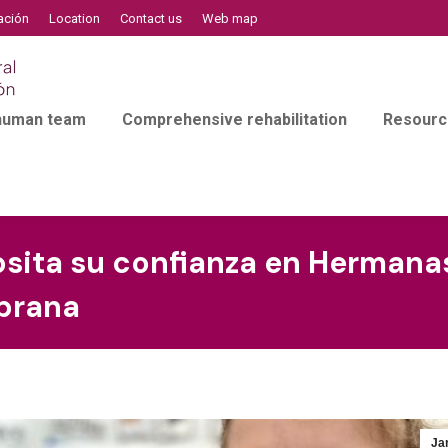
ación
Location
Contact us
Web map
 human team
Comprehensive rehabilitation
Resourc
posita su confianza en Herman
mprana
Ja