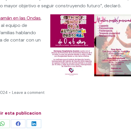
o mayor objetivo e seguir construyendo futuro”, declaró.
amán en las Ondas
,
al equipo de
 familias hablando
ia de contar con un
2024
Leave a comment
r esta publicacion
Share
Share
Share