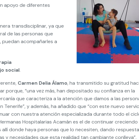
en apoyo de diferentes
nera transdisciplinar, ya que
gral de las personas que
a, puedan acompañarles a
rapia
jo social
.
gerente,
Carmen Delia Álamo
, ha transmitido su gratitud hac
lar porque, “una vez más, han depositado su confianza en la
cercanía que caracteriza a la atención que damos a las person
n Tenerife”, y además, ha añadido que “con este nuevo servic
uar con nuestra atención especializada durante todo el cicl
e Hermanas Hospitalarias Acamán es el de continuar creciendo
s allí donde haya personas que lo necesiten, dando respuesta
s y necesidades que esta realidad tan cambiante conlleva”,