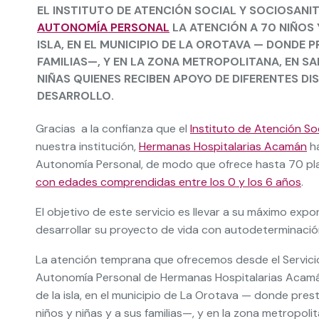
EL INSTITUTO DE ATENCIÓN SOCIAL Y SOCIOSANI
AUTONOMÍA PERSONAL
LA ATENCIÓN A 70 NIÑOS Y
ISLA, EN EL MUNICIPIO DE LA OROTAVA — DONDE P
FAMILIAS—, Y EN LA ZONA METROPOLITANA, EN SA
NIÑAS QUIENES RECIBEN APOYO DE DIFERENTES D
DESARROLLO.
Gracias a la confianza que el
Instituto de Atención Soc
nuestra institución,
Hermanas Hospitalarias Acamán
ha
Autonomía Personal, de modo que ofrece hasta 70 p
con edades comprendidas entre los 0 y los 6 años
.
El objetivo de este servicio es llevar a su máximo exp
desarrollar su proyecto de vida con autodeterminació
La atención temprana que ofrecemos desde el Servici
Autonomía Personal de Hermanas Hospitalarias Acamán
de la isla, en el municipio de La Orotava — donde pres
niños y niñas y a sus familias—, y en la zona metropoli