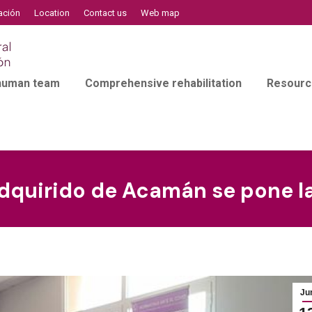
ación
Location
Contact us
Web map
 human team
Comprehensive rehabilitation
Resourc
Adquirido de Acamán se pone l
Ju