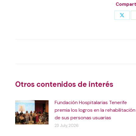
Comparti
Share
on
X
Post
navigation
Otros contenidos de interés
Fundación Hospitalarias Tenerife
premia los logros en la rehabilitación
de sus personas usuarias
23 July, 2026