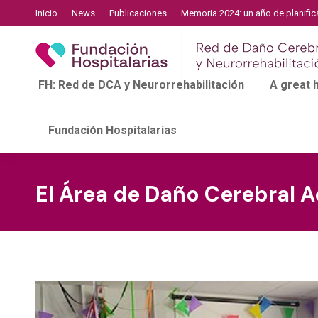
Inicio
News
Publicaciones
Memoria 2024: un año de planific
FH: Red de DCA y Neurorrehabilitación
A great
Fundación Hospitalarias
El Área de Daño Cerebral 