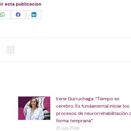
r esta publicacion
Share
Share
Share
on
on
on
WhatsApp
Facebook
LinkedIn
Irene Gurruchaga: “Tiempo es
cerebro. Es fundamental iniciar los
procesos de neurorrehabilitación 
forma temprana”
22 July, 2026