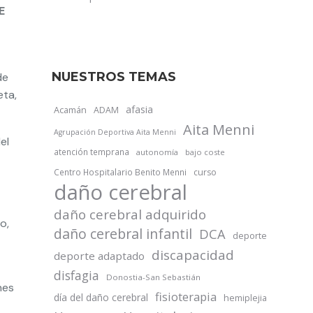
E
NUESTROS TEMAS
de
eta,
afasia
Acamán
ADAM
Aita Menni
Agrupación Deportiva Aita Menni
el
atención temprana
autonomía
bajo coste
Centro Hospitalario Benito Menni
curso
daño cerebral
daño cerebral adquirido
o,
daño cerebral infantil
DCA
deporte
discapacidad
deporte adaptado
disfagia
Donostia-San Sebastián
nes
fisioterapia
día del daño cerebral
hemiplejia