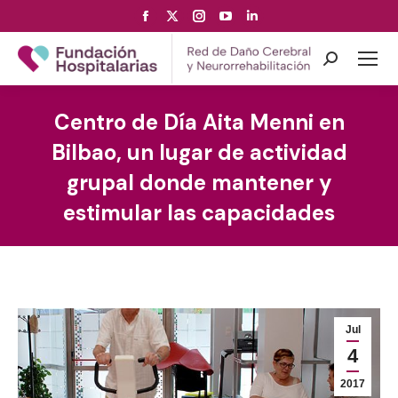
Facebook
X
Instagram
YouTube
Linkedin
page
page
page
page
page
opens
opens
opens
opens
opens
Search:
in
in
in
in
in
new
new
new
new
new
Centro de Día Aita Menni en
window
window
window
window
window
Bilbao, un lugar de actividad
grupal donde mantener y
estimular las capacidades
Jul
4
2017