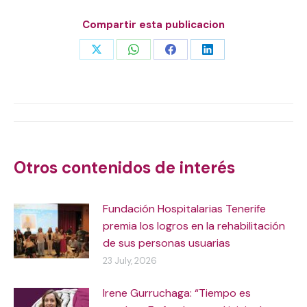
Compartir esta publicacion
Share
Share
Share
Share
on
on
on
on
X
WhatsApp
Facebook
LinkedIn
Post
navigation
Otros contenidos de interés
Fundación Hospitalarias Tenerife
premia los logros en la rehabilitación
de sus personas usuarias
23 July, 2026
Irene Gurruchaga: “Tiempo es