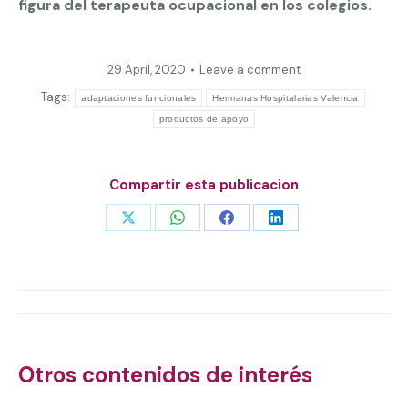
figura del terapeuta ocupacional en los colegios.
29 April, 2020
Leave a comment
Tags:
adaptaciones funcionales
Hermanas Hospitalarias Valencia
productos de apoyo
Compartir esta publicacion
Share
Share
Share
Share
on
on
on
on
X
WhatsApp
Facebook
LinkedIn
Post
navigation
Otros contenidos de interés