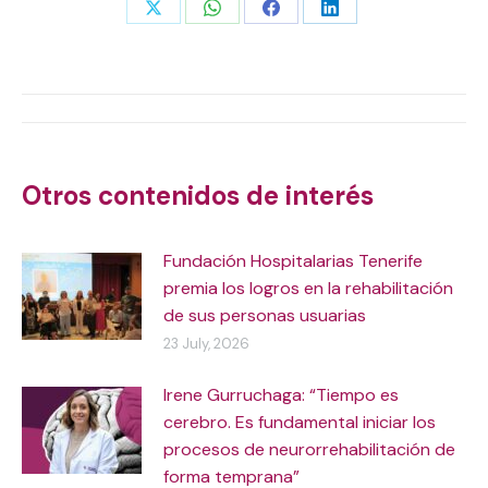
Share
Share
Share
Share
on
on
on
on
X
WhatsApp
Facebook
LinkedIn
Post
navigation
Otros contenidos de interés
Fundación Hospitalarias Tenerife
premia los logros en la rehabilitación
de sus personas usuarias
23 July, 2026
Irene Gurruchaga: “Tiempo es
cerebro. Es fundamental iniciar los
procesos de neurorrehabilitación de
forma temprana”