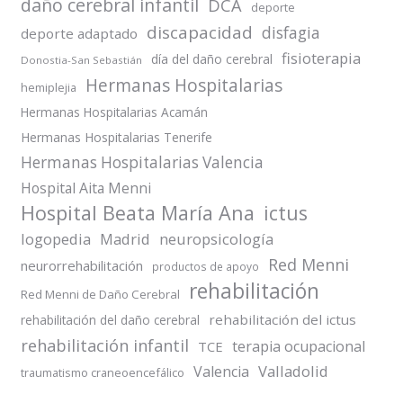
daño cerebral infantil
DCA
deporte
discapacidad
disfagia
deporte adaptado
fisioterapia
día del daño cerebral
Donostia-San Sebastián
Hermanas Hospitalarias
hemiplejia
Hermanas Hospitalarias Acamán
Hermanas Hospitalarias Tenerife
Hermanas Hospitalarias Valencia
Hospital Aita Menni
Hospital Beata María Ana
ictus
logopedia
Madrid
neuropsicología
Red Menni
neurorrehabilitación
productos de apoyo
rehabilitación
Red Menni de Daño Cerebral
rehabilitación del ictus
rehabilitación del daño cerebral
rehabilitación infantil
terapia ocupacional
TCE
Valladolid
Valencia
traumatismo craneoencefálico