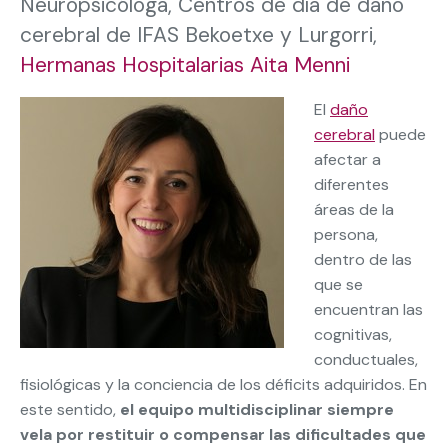
Neuropsicóloga, Centros de día de daño
cerebral de IFAS Bekoetxe y Lurgorri,
Hermanas Hospitalarias Aita Menni
El
daño
cerebral
puede
afectar a
diferentes
áreas de la
persona,
dentro de las
que se
encuentran las
cognitivas,
conductuales,
fisiológicas y la conciencia de los déficits adquiridos. En
este sentido,
el equipo multidisciplinar siempre
vela por restituir o compensar las dificultades que