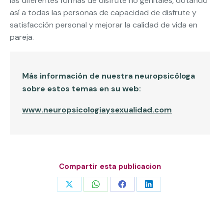
las diferentes formas de disfrute no genitales, dotando
así a todas las personas de capacidad de disfrute y
satisfacción personal y mejorar la calidad de vida en
pareja.
Más información de nuestra neuropsicóloga
sobre estos temas en su web:
www.neuropsicologiaysexualidad.com
Compartir esta publicacion
Share
Share
Share
Share
on
on
on
on