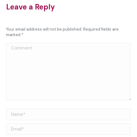
X
WhatsApp
Facebook
LinkedIn
Leave a Reply
Your email address will not be published. Required fields are
marked
*
Comment
Name *
Email *