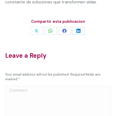
constante de soluciones que transformen vidas.
Compartir esta publicacion
Share
Share
Share
Share
on
on
on
on
X
WhatsApp
Facebook
LinkedIn
Leave a Reply
Your email address will not be published. Required fields are
marked
*
Comment