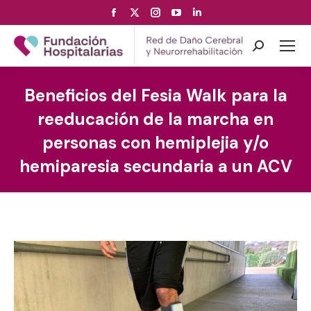
Facebook
X
Instagram
YouTube
Linkedin
page
page
page
page
page
opens
opens
opens
opens
opens
Search:
in
in
in
in
in
new
new
new
new
new
Beneficios del Fesia Walk para la
window
window
window
window
window
reeducación de la marcha en
personas con hemiplejia y/o
hemiparesia secundaria a un ACV