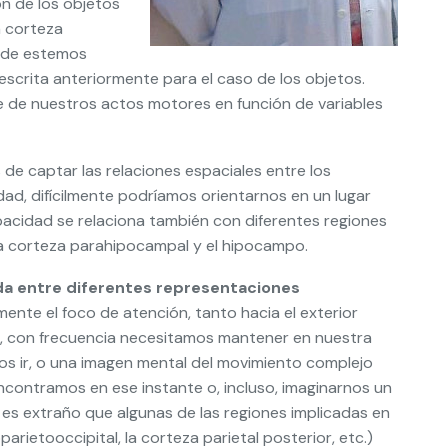
ión de los objetos
a corteza
ónde estemos
descrita anteriormente para el caso de los objetos.
te de nuestros actos motores en función de variables
e captar las relaciones espaciales entre los
d, difícilmente podríamos orientarnos en un lugar
acidad se relaciona también con diferentes regiones
 la corteza parahipocampal y el hipocampo.
ida entre diferentes representaciones
nte el foco de atención, tanto hacia el exterior
, con frecuencia necesitamos mantener en nuestra
s ir, o una imagen mental del movimiento complejo
contramos en ese instante o, incluso, imaginarnos un
es extraño que algunas de las regiones implicadas en
arietooccipital, la corteza parietal posterior, etc.)