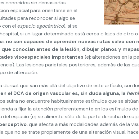
ares conocidos sin demasiadas
mación espacial para orientarse en el
ultades para reconocer si algo se
o con el
espacio egocéntrico
), si se
 hospital, si un lugar determinado está cerca o lejos de otro o
ma,
no son capaces de aprender nuevas rutas salvo con m
que conocían antes de la lesión, dibujar planos y mapa
ltades visoespaciales importantes
(ej: alteraciones en la p
igencia). Las lesiones parietales posteriores, además de las q
po de alteración.
 dorsal, que van más allá del objetivo de este artículo, son l
 en el DCA de origen vascular es, sin duda alguna, la
hemi
 sufra no encuentre habitualmente estímulos que se sitúan en
tienda a fijar la atención preferentemente en los estímulos de
el espacio (ej: se alimente sólo de la parte derecha de su pl
 perceptivo
, que afecta a más modalidades además de la visual
de que no se trate propiamente de una alteración visual, hace