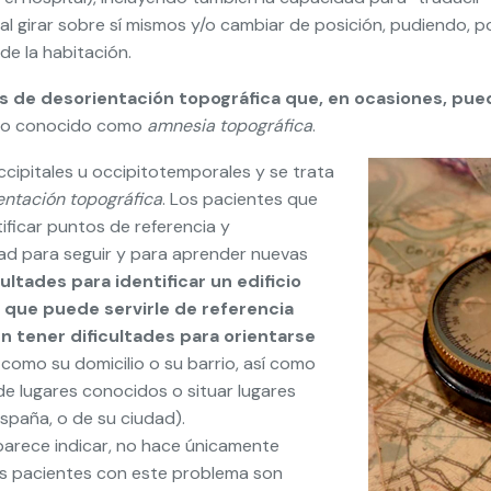
 girar sobre sí mismos y/o cambiar de posición, pudiendo, po
de la habitación.
pos de desorientación topográfica que, en ocasiones, p
, lo conocido como
amnesia topográfica
.
ccipitales u occipitotemporales y se trata
entación topográfica
. Los pacientes que
tificar puntos de referencia y
idad para seguir y para aprender nuevas
ltades para identificar un edificio
o que puede servirle de referencia
en tener dificultades para orientarse
 como su domicilio o su barrio, así como
de lugares conocidos o situar lugares
spaña, o de su ciudad).
parece indicar, no hace únicamente
Los pacientes con este problema son