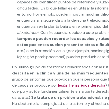
capaces de identificar puntos de referencia y lug
dificultades. En lo que fallan es en utilizar la infor
entorno. Por ejemplo, pueden mostrar muchas dific
encuentra a la izquierda o a la derecha (relacionad
encuentran en la planta baja o en el primer piso del
alocéntrico
). Con frecuencia, debido a este proble
tampoco pueden recordar los espacios y rutas 
estos pacientes suelen presentar otras dificu
etc.) o en la atención visual (por ejemplo, heminegl
(ej: región parahipocampal) pueden producir este ti
Un último grupo de trastornos relacionados con la ruta
descrita en la clínica y una de las más frecuentes
grupo de síntomas que provocan que la persona que los
de casos se produce por
lesión hemisférica derecha
) 
cuerpo y actúe fundamentalmente en la parte derecha d
cara, etc.)
Se trata de un problema atencional, no
No obstante, la complejidad del trastorno y el hecho 