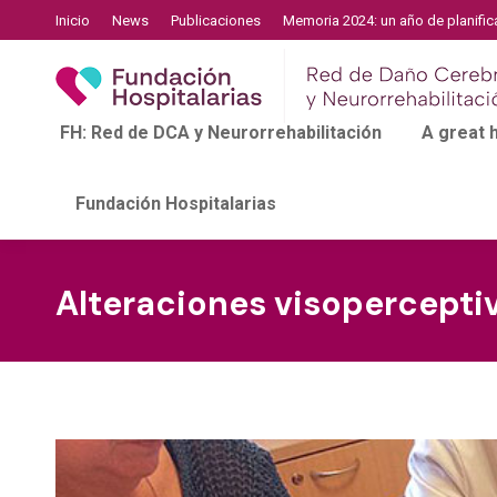
Inicio
News
Publicaciones
Memoria 2024: un año de planific
FH: Red de DCA y Neurorrehabilitación
A great
Fundación Hospitalarias
Alteraciones visoperceptiv