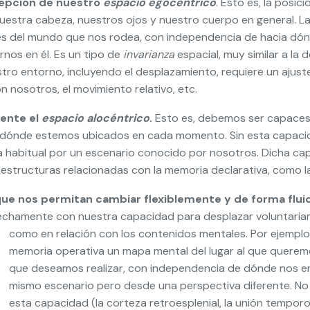
cepción de nuestro
espacio egocéntrico
. Esto es, la posic
 nuestra cabeza, nuestros ojos y nuestro cuerpo en general. L
les del mundo que nos rodea, con independencia de hacia d
nos en él. Es un tipo de
invarianza
espacial, muy similar a la 
tro entorno, incluyendo el desplazamiento, requiere un ajus
on nosotros, el movimiento relativo, etc.
mente el
espacio alocéntrico
.
Esto es, debemos ser capaces d
 dónde estemos ubicados en cada momento. Sin esta capacida
habitual por un escenario conocido por nosotros. Dicha cap
s estructuras relacionadas con la memoria declarativa, como
 que nos permitan cambiar flexiblemente y de forma flu
rechamente con nuestra capacidad para desplazar voluntariame
como en relación con los contenidos mentales.
Por ejemplo
memoria operativa un mapa mental del lugar al que queremo
que deseamos realizar, con independencia de dónde nos en
mismo escenario pero desde una perspectiva diferente. No 
esta capacidad (la corteza retroesplenial, la unión temporop