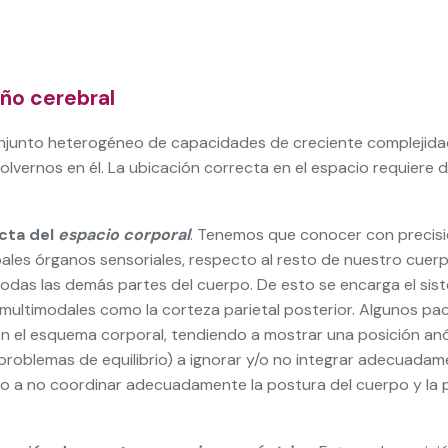
año cerebral
onjunto heterogéneo de capacidades de creciente complejid
volvernos en él. La ubicación correcta en el espacio requiere 
cta del
espacio corporal
. Tenemos que conocer con precisi
pales órganos sensoriales, respecto al resto de nuestro cuerp
todas las demás partes del cuerpo. De esto se encarga el sis
multimodales como la corteza parietal posterior. Algunos pa
n el esquema corporal, tendiendo a mostrar una posición anó
problemas de equilibrio) a ignorar y/o no integrar adecuada
, o a no coordinar adecuadamente la postura del cuerpo y la 