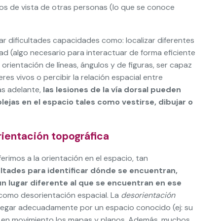
os de vista de otras personas (lo que se conoce
 dificultades capacidades como: localizar diferentes
d (algo necesario para interactuar de forma eficiente
orientación de líneas, ángulos y de figuras, ser capaz
es vivos o percibir la relación espacial entre
ás adelante,
las lesiones de la vía dorsal pueden
lejas en el espacio tales como vestirse, dibujar o
rientación topográfica
erimos a la orientación en el espacio, tan
ltades para identificar dónde se encuentran,
 lugar diferente al que se encuentran en ese
 como desorientación espacial. La
desorientación
avegar adecuadamente por un espacio conocido (ej: su
ir” en movimiento los mapas y planos. Además, muchos