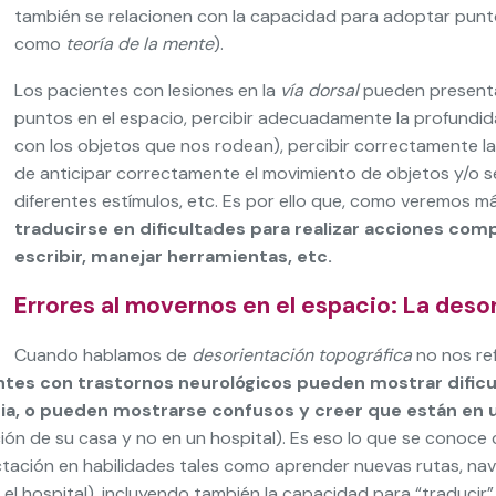
también se relacionen con la capacidad para adoptar punt
como
teoría de la mente
).
Los pacientes con lesiones en la
vía dorsal
pueden presentar
puntos en el espacio, percibir adecuadamente la profundida
con los objetos que nos rodean), percibir correctamente la 
de anticipar correctamente el movimiento de objetos y/o ser
diferentes estímulos, etc. Es por ello que, como veremos m
traducirse en dificultades para realizar acciones comp
escribir, manejar herramientas, etc.
Errores al movernos en el espacio: La deso
Cuando hablamos de
desorientación topográfica
no nos ref
tes con trastornos neurológicos pueden mostrar dificu
, o pueden mostrarse confusos y creer que están en un
ción de su casa y no en un hospital). Es eso lo que se conoce
fectación en habilidades tales como aprender nuevas rutas, n
: el hospital), incluyendo también la capacidad para “traduc