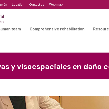
ación
Location
Contact us
Web map
 human team
Comprehensive rehabilitation
Resourc
as y visoespaciales en daño ce