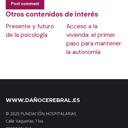
Post comment
Otros contenidos de interés
Presente y futuro
Acceso a la
de la psicología
vivienda: el primer
paso para mantener
la autonomía
WWW.DAÑOCEREBRAL.ES
© 2025 FUNDACIÓN HOSPITALARIAS
Calle Vaquerías 7 bis