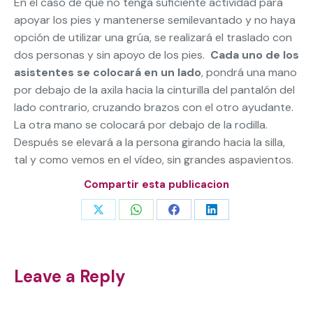
En el caso de que no tenga suficiente actividad para
apoyar los pies y mantenerse semilevantado y no haya
opción de utilizar una grúa, se realizará el traslado con
dos personas y sin apoyo de los pies.
Cada uno de los
asistentes se colocará en un lado
, pondrá una mano
por debajo de la axila hacia la cinturilla del pantalón del
lado contrario, cruzando brazos con el otro ayudante.
La otra mano se colocará por debajo de la rodilla.
Después se elevará a la persona girando hacia la silla,
tal y como vemos en el vídeo, sin grandes aspavientos.
Compartir esta publicacion
Share
Share
Share
Share
on
on
on
on
X
WhatsApp
Facebook
LinkedIn
Leave a Reply