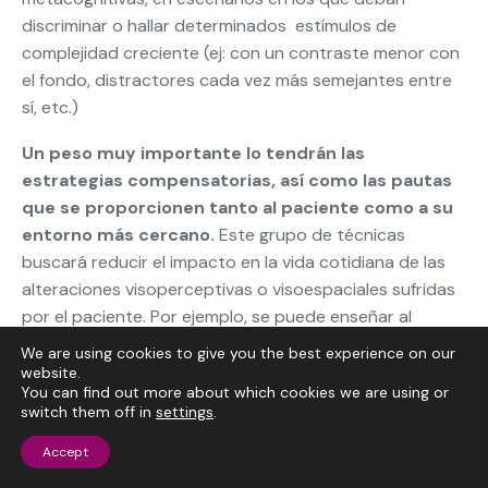
discriminar o hallar determinados estímulos de
complejidad creciente (ej: con un contraste menor con
el fondo, distractores cada vez más semejantes entre
sí, etc.)
Un peso muy importante lo tendrán las
estrategias compensatorias, así como las pautas
que se proporcionen tanto al paciente como a su
entorno más cercano.
Este grupo de técnicas
buscará reducir el impacto en la vida cotidiana de las
alteraciones visoperceptivas o visoespaciales sufridas
por el paciente. Por ejemplo, se puede enseñar al
paciente o familiar a detectar situaciones de riesgo (ej:
We are using cookies to give you the best experience on our
tropiezos) y actuar en consecuencia para minimizarlo,
website.
You can find out more about which cookies we are using or
situar los objetos de uso común (por ejemplo, los
switch them off in
settings
.
enseres de aseo) siempre en el mismo lugar y con
escasos estímulos distractores a su alrededor para
Accept
minimizar el impacto de los problemas visoperceptivos,