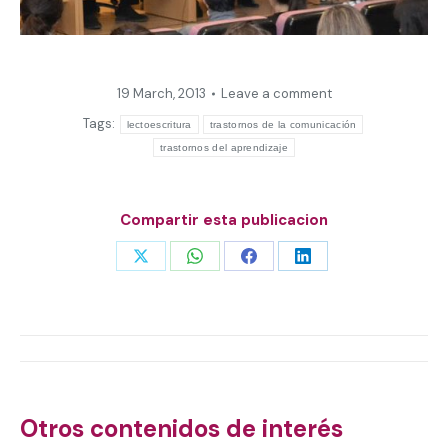
19 March, 2013
Leave a comment
Tags:
lectoescritura
trastornos de la comunicación
trastornos del aprendizaje
Compartir esta publicacion
Share
Share
Share
Share
on
on
on
on
X
WhatsApp
Facebook
LinkedIn
Post
navigation
Otros contenidos de interés