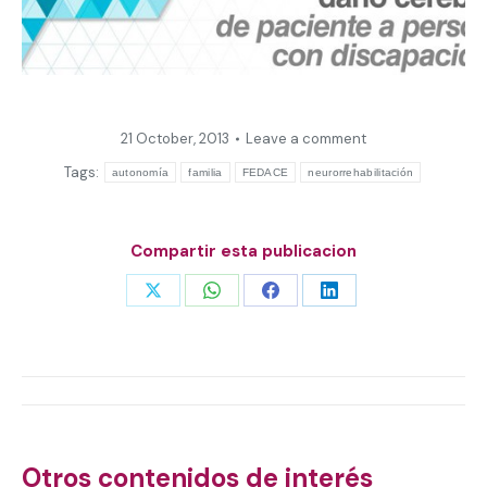
21 October, 2013
Leave a comment
Tags:
autonomía
familia
FEDACE
neurorrehabilitación
Compartir esta publicacion
Share
Share
Share
Share
on
on
on
on
X
WhatsApp
Facebook
LinkedIn
Post
navigation
Otros contenidos de interés