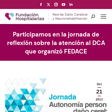
Facebook
X
Instagram
YouTube
Linkedin
page
page
page
page
page
opens
opens
opens
opens
opens
Search:
in
in
in
in
in
new
new
new
new
new
Participamos en la jornada de
window
window
window
window
window
reflexión sobre la atención al DCA
que organizó FEDACE
Oct
21
2013