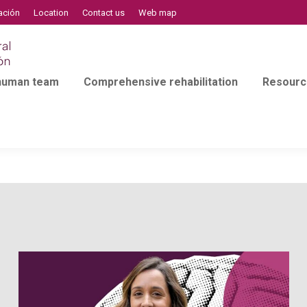
ación
Location
Contact us
Web map
 human team
Comprehensive rehabilitation
Resourc