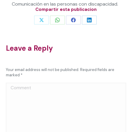
Comunicación en las personas con discapacidad.
Compartir esta publicacion
Share
Share
Share
Share
on
on
on
on
X
WhatsApp
Facebook
LinkedIn
Leave a Reply
Your email address will not be published. Required fields are
marked
*
Comment