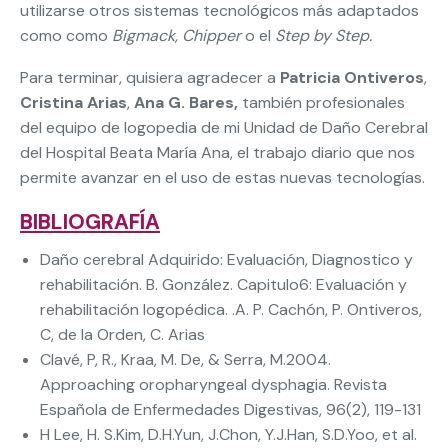
utilizarse otros sistemas tecnológicos más adaptados
como como
Bigmack, Chipper
o el
Step by Step.
Para terminar, quisiera agradecer a
Patricia Ontiveros
,
Cristina Arias
,
Ana G. Bares,
también profesionales
del equipo de logopedia de mi Unidad de Daño Cerebral
del Hospital Beata María Ana, el trabajo diario que nos
permite avanzar en el uso de estas nuevas tecnologías.
BIBLIOGRAFÍA
Daño cerebral Adquirido: Evaluación, Diagnostico y
rehabilitación. B. González. Capitulo6: Evaluación y
rehabilitación logopédica. .A. P. Cachón, P. Ontiveros,
C, de la Orden, C. Arias
Clavé, P, R., Kraa, M. De, & Serra, M.2004.
Approaching oropharyngeal dysphagia. Revista
Española de Enfermedades Digestivas, 96(2), 119-131
H Lee, H. S.Kim, D.H.Yun, J.Chon, Y.J.Han, S.D.Yoo, et al.