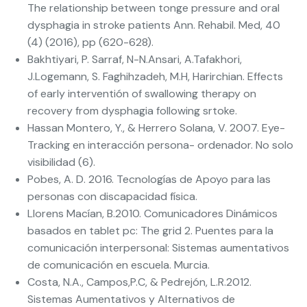
The relationship between tonge pressure and oral
dysphagia in stroke patients Ann. Rehabil. Med, 40
(4) (2016), pp (620-628).
Bakhtiyari, P. Sarraf, N-N.Ansari, A.Tafakhori,
J.Logemann, S. Faghihzadeh, M.H, Harirchian. Effects
of early interventión of swallowing therapy on
recovery from dysphagia following srtoke.
Hassan Montero, Y., & Herrero Solana, V. 2007. Eye-
Tracking en interacción persona- ordenador. No solo
visibilidad (6).
Pobes, A. D. 2016. Tecnologías de Apoyo para las
personas con discapacidad física.
Llorens Macían, B.2010. Comunicadores Dinámicos
basados en tablet pc: The grid 2. Puentes para la
comunicación interpersonal: Sistemas aumentativos
de comunicación en escuela. Murcia.
Costa, N.A., Campos,P.C, & Pedrejón, L.R.2012.
Sistemas Aumentativos y Alternativos de