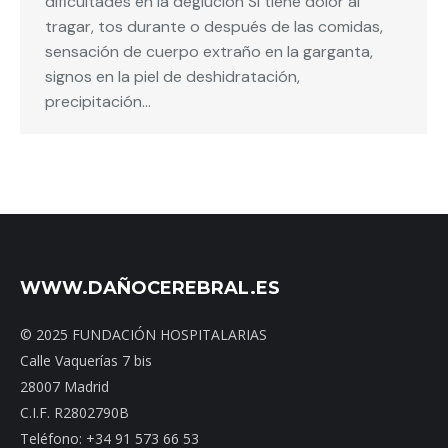
dificultades en la deglución Si tiene dolor al
tragar, tos durante o después de las comidas,
sensación de cuerpo extraño en la garganta,
signos en la piel de deshidratación,
precipitación…
WWW.DAÑOCEREBRAL.ES
© 2025 FUNDACIÓN HOSPITALARIAS
Calle Vaquerías 7 bis
28007 Madrid
C.I.F. R2802790B
Teléfono: +34 91 573 66 53