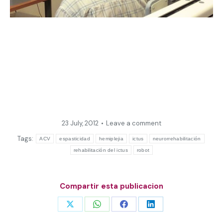
23 July, 2012
Leave a comment
Tags:
ACV
espasticidad
hemiplejia
ictus
neurorrehabilitación
rehabilitación del ictus
robot
Compartir esta publicacion
Share
Share
Share
Share