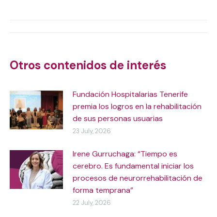
on
on
on
on
X
WhatsApp
Facebook
LinkedIn
Post
navigation
Otros contenidos de interés
Fundación Hospitalarias Tenerife
premia los logros en la rehabilitación
de sus personas usuarias
23 July, 2026
Irene Gurruchaga: “Tiempo es
cerebro. Es fundamental iniciar los
procesos de neurorrehabilitación de
forma temprana”
22 July, 2026