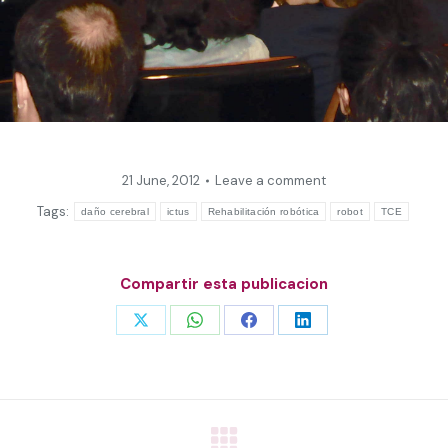
21 June, 2012
Leave a comment
Tags:
daño cerebral
ictus
Rehabilitación robótica
robot
TCE
Compartir esta publicacion
Share
Share
Share
Share
on
on
on
on
X
WhatsApp
Facebook
LinkedIn