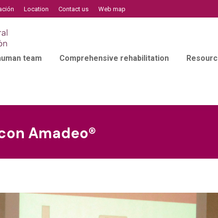
ación
Location
Contact us
Web map
 human team
Comprehensive rehabilitation
Resourc
o con Amadeo®