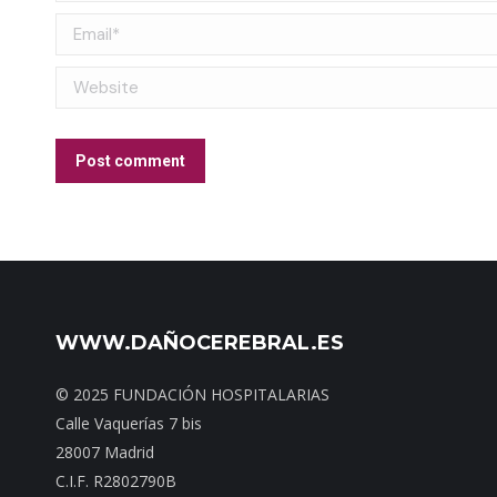
Email *
Website
Post comment
WWW.DAÑOCEREBRAL.ES
© 2025 FUNDACIÓN HOSPITALARIAS
Calle Vaquerías 7 bis
28007 Madrid
C.I.F. R2802790B