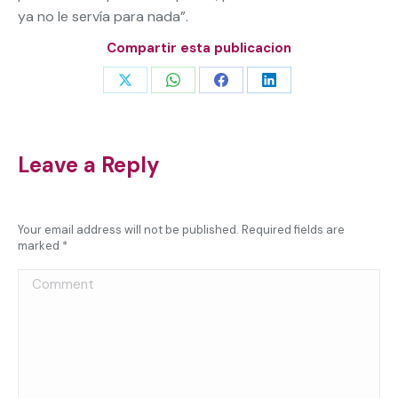
ya no le servía para nada”.
Compartir esta publicacion
Share
Share
Share
Share
on
on
on
on
X
WhatsApp
Facebook
LinkedIn
Leave a Reply
Your email address will not be published. Required fields are
marked
*
Comment