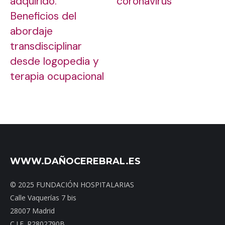
adquirido.
coronavirus
Beneficios del
abordaje
transdisciplinar
desde logopedia y
terapia ocupacional
WWW.DAÑOCEREBRAL.ES
© 2025 FUNDACIÓN HOSPITALARIAS
Calle Vaquerías 7 bis
28007 Madrid
C.I.F. R2802790B