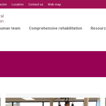
ación
Location
Contact us
Web map
 human team
Comprehensive rehabilitation
Resourc