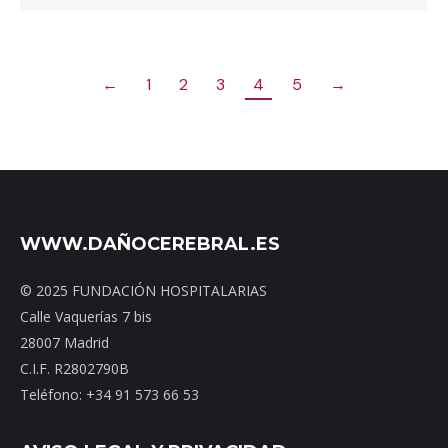
←
1
2
3
4
5
→
WWW.DAÑOCEREBRAL.ES
© 2025 FUNDACIÓN HOSPITALARIAS
Calle Vaquerías 7 bis
28007 Madrid
C.I.F. R2802790B
Teléfono: +34 91 573 66 53