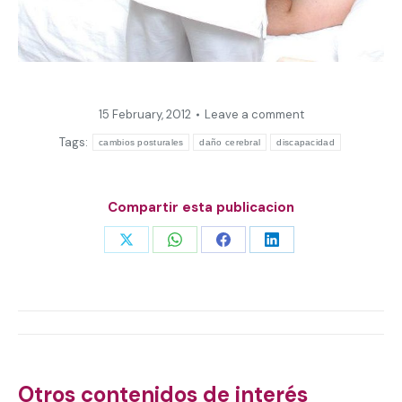
15 February, 2012
Leave a comment
Tags:
cambios posturales
daño cerebral
discapacidad
Compartir esta publicacion
Share
Share
Share
Share
on
on
on
on
X
WhatsApp
Facebook
LinkedIn
Post
navigation
Otros contenidos de interés