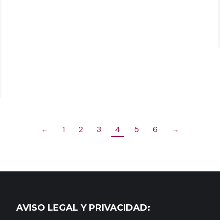
←
1
2
3
4
5
6
→
AVISO LEGAL Y PRIVACIDAD: