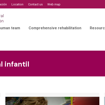
ación
Location
Contact us
Web map
 human team
Comprehensive rehabilitation
Resourc
 infantil