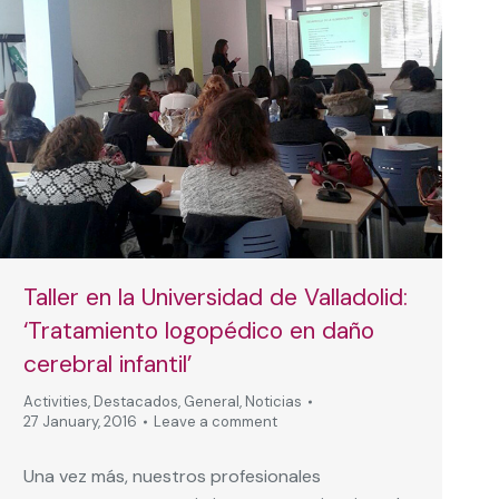
Taller en la Universidad de Valladolid:
‘Tratamiento logopédico en daño
cerebral infantil’
Activities
,
Destacados
,
General
,
Noticias
27 January, 2016
Leave a comment
Una vez más, nuestros profesionales