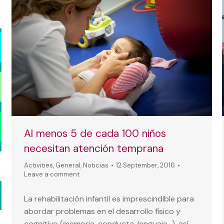
Al menos 5 de cada 100 niños
necesitan atención temprana
Activities
,
General
,
Noticias
12 September, 2016
Leave a comment
La rehabilitación infantil es imprescindible para
abordar problemas en el desarrollo físico y
cognitivo (memoria, conducta, lenguaje…), así