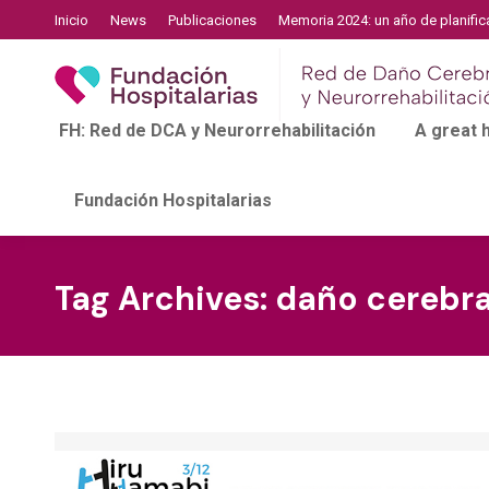
Inicio
News
Publicaciones
Memoria 2024: un año de planific
FH: Red de DCA y Neurorrehabilitación
A great
Fundación Hospitalarias
Tag Archives:
daño cerebral