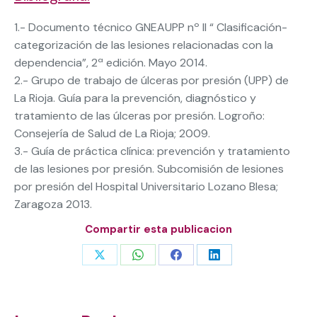
1.- Documento técnico GNEAUPP nº II “ Clasificación-
categorización de las lesiones relacionadas con la
dependencia”, 2ª edición. Mayo 2014.
2.- Grupo de trabajo de úlceras por presión (UPP) de
La Rioja. Guía para la prevención, diagnóstico y
tratamiento de las úlceras por presión. Logroño:
Consejería de Salud de La Rioja; 2009.
3.- Guía de práctica clínica: prevención y tratamiento
de las lesiones por presión. Subcomisión de lesiones
por presión del Hospital Universitario Lozano Blesa;
Zaragoza 2013.
Compartir esta publicacion
Share
Share
Share
Share
on
on
on
on
X
WhatsApp
Facebook
LinkedIn