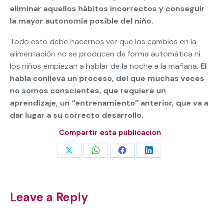
eliminar aquellos hábitos incorrectos y conseguir
la mayor autonomía posible del niño.
Todo esto debe hacernos ver que los cambios en la
alimentación no se producen de forma automática ni
los niños empiezan a hablar de la noche a la mañana.
El
habla conlleva un proceso, del que muchas veces
no somos conscientes, que requiere un
aprendizaje, un “entrenamiento” anterior, que va a
dar lugar a su correcto desarrollo.
Compartir esta publicacion
Share
Share
Share
Share
on
on
on
on
X
WhatsApp
Facebook
LinkedIn
Leave a Reply