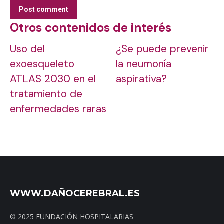
Post comment
Otros contenidos de interés
Uso del
¿Se puede prevenir
exoesqueleto
la neumonía
ATLAS 2030 en el
aspirativa?
tratamiento de
enfermedades raras
WWW.DAÑOCEREBRAL.ES
© 2025 FUNDACIÓN HOSPITALARIAS