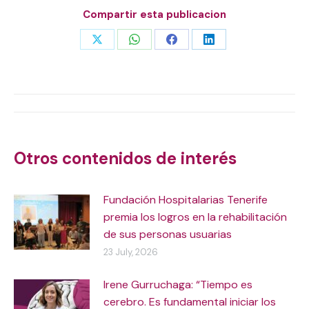
Compartir esta publicacion
Share
Share
Share
Share
on
on
on
on
X
WhatsApp
Facebook
LinkedIn
Post
navigation
Otros contenidos de interés
Fundación Hospitalarias Tenerife
premia los logros en la rehabilitación
de sus personas usuarias
23 July, 2026
Irene Gurruchaga: “Tiempo es
cerebro. Es fundamental iniciar los