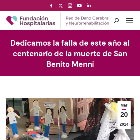
Facebook
X
Instagram
YouTube
Linkedin
page
page
page
page
page
opens
opens
opens
opens
opens
Search:
in
in
in
in
in
new
new
new
new
new
Dedicamos la falla de este año al
window
window
window
window
window
centenario de la muerte de San
Benito Menni
Mar
20
2014