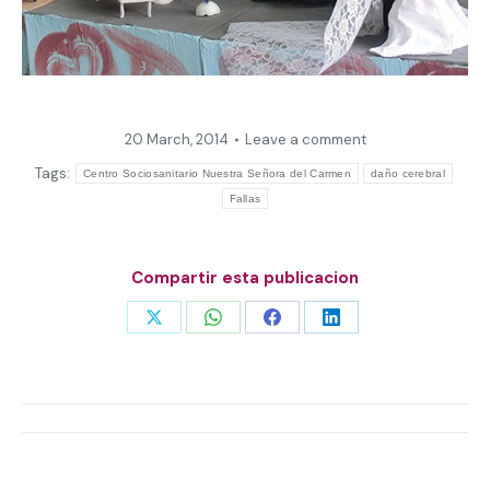
20 March, 2014
Leave a comment
Tags:
Centro Sociosanitario Nuestra Señora del Carmen
daño cerebral
Fallas
Compartir esta publicacion
Share
Share
Share
Share
on
on
on
on
X
WhatsApp
Facebook
LinkedIn
Post
navigation