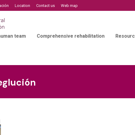
ación
Location
Contact us
Web map
 human team
Comprehensive rehabilitation
Resourc
eglución