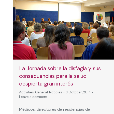
La Jornada sobre la disfagia y sus
consecuencias para la salud
despierta gran interés
Activities
,
General
,
Noticias
3 October, 2014
Leave a comment
Médicos, directores de residencias de