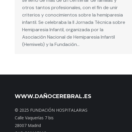
se llenó de más de un centenar de familias y
otros tantos profesionales, con el fin de unir
criterios y conocimientos sobre la hemiparesia
infantil. Se celebraba la II Jornada Técnica sobre
Hemiparesia Infantil, organizada por la
Asociación Nacional de Hemiparesia Infantil
(Hemiweb) y la Fundación…
WWW.DAÑOCEREBRAL.ES
© 2025 FUNDACIÓN HOSPITALARIAS
Calle Vaquerías 7 bis
28007 Madrid