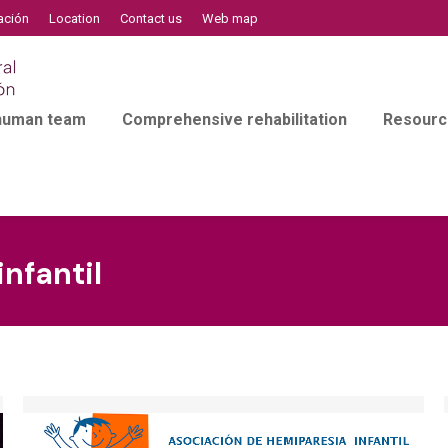
ación
Location
Contact us
Web map
 human team
Comprehensive rehabilitation
Resourc
nfantil