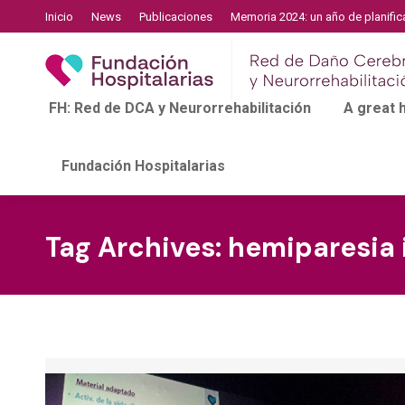
Inicio
News
Publicaciones
Memoria 2024: un año de planific
FH: Red de DCA y Neurorrehabilitación
A great
Fundación Hospitalarias
Tag Archives:
hemiparesia i