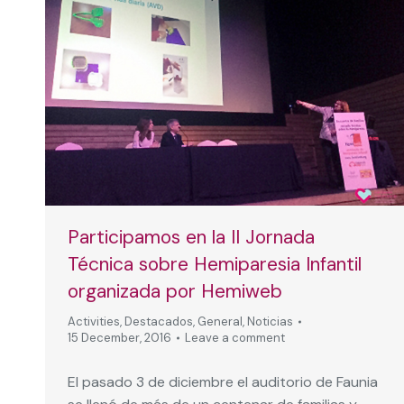
Participamos en la II Jornada
Técnica sobre Hemiparesia Infantil
organizada por Hemiweb
Activities
,
Destacados
,
General
,
Noticias
15 December, 2016
Leave a comment
El pasado 3 de diciembre el auditorio de Faunia