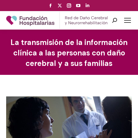
Facebook
X
Instagram
YouTube
Linkedin
page
page
page
page
page
opens
opens
opens
opens
opens
Search:
in
in
in
in
in
new
new
new
new
new
La transmisión de la información
window
window
window
window
window
clínica a las personas con daño
cerebral y a sus familias