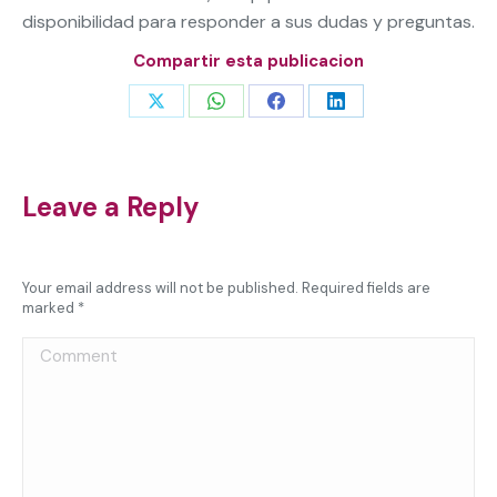
disponibilidad para responder a sus dudas y preguntas.
Compartir esta publicacion
Share
Share
Share
Share
on
on
on
on
X
WhatsApp
Facebook
LinkedIn
Leave a Reply
Your email address will not be published. Required fields are
marked
*
Comment