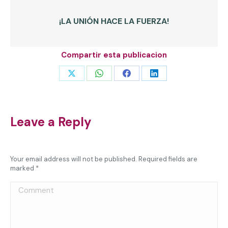
¡LA UNIÓN HACE LA FUERZA!
Compartir esta publicacion
Share
Share
Share
Share
on
on
on
on
X
WhatsApp
Facebook
LinkedIn
Leave a Reply
Your email address will not be published. Required fields are
marked
*
Comment