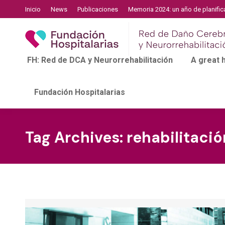
Inicio
News
Publicaciones
Memoria 2024: un año de planific
FH: Red de DCA y Neurorrehabilitación
A great
Fundación Hospitalarias
Tag Archives:
rehabilitació