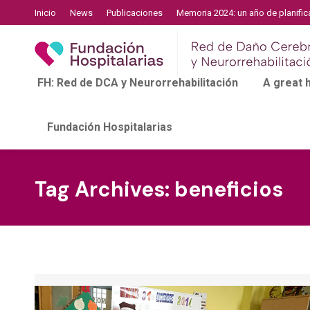
Inicio
News
Publicaciones
Memoria 2024: un año de planific
FH: Red de DCA y Neurorrehabilitación
A great
Fundación Hospitalarias
Tag Archives:
beneficios