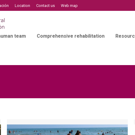
ación
Location
Contact us
Web map
 human team
Comprehensive rehabilitation
Resourc