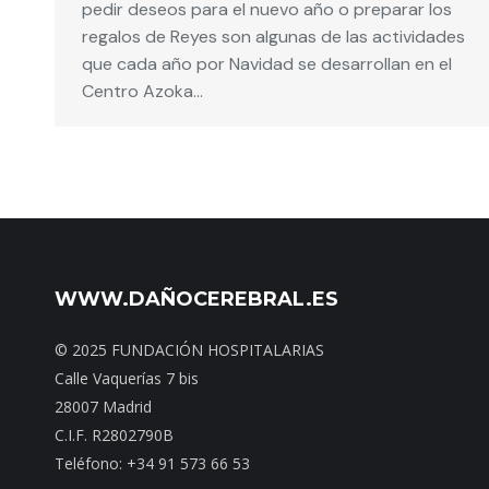
pedir deseos para el nuevo año o preparar los
regalos de Reyes son algunas de las actividades
que cada año por Navidad se desarrollan en el
Centro Azoka…
WWW.DAÑOCEREBRAL.ES
© 2025 FUNDACIÓN HOSPITALARIAS
Calle Vaquerías 7 bis
28007 Madrid
C.I.F. R2802790B
Teléfono: +34 91 573 66 53