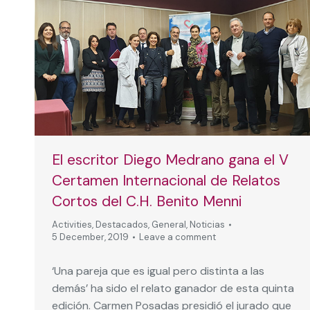
El escritor Diego Medrano gana el V
Certamen Internacional de Relatos
Cortos del C.H. Benito Menni
Activities
,
Destacados
,
General
,
Noticias
5 December, 2019
Leave a comment
‘Una pareja que es igual pero distinta a las
demás’ ha sido el relato ganador de esta quinta
edición. Carmen Posadas presidió el jurado que