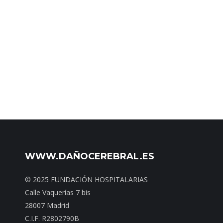
WWW.DAÑOCEREBRAL.ES
© 2025 FUNDACIÓN HOSPITALARIAS
Calle Vaquerías 7 bis
28007 Madrid
C.I.F. R2802790B