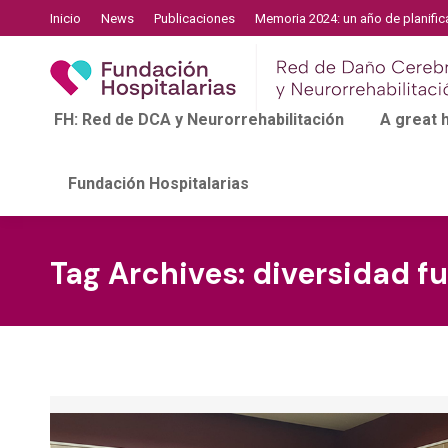
Inicio
News
Publicaciones
Memoria 2024: un año de planific
FH: Red de DCA y Neurorrehabilitación
A great
Fundación Hospitalarias
Tag Archives:
diversidad f