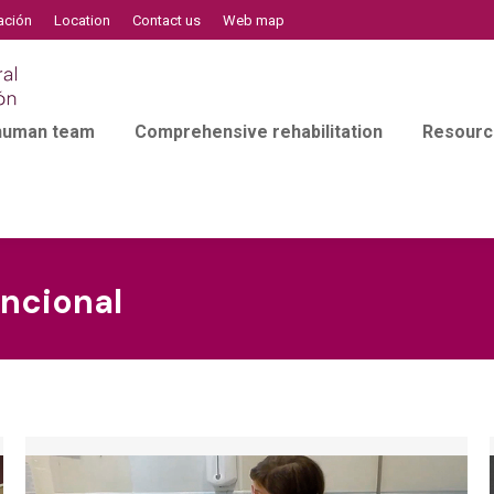
ación
Location
Contact us
Web map
 human team
Comprehensive rehabilitation
Resourc
uncional