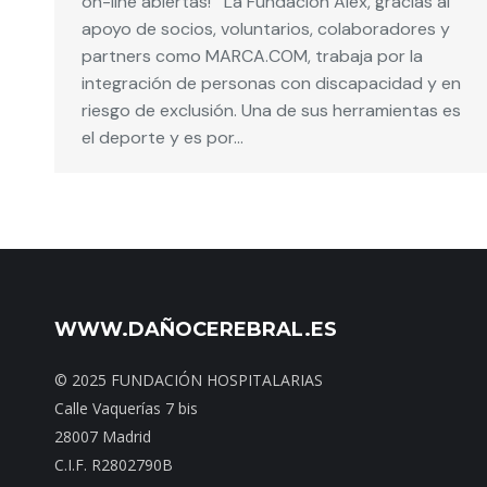
on-line abiertas! La Fundación Alex, gracias al
apoyo de socios, voluntarios, colaboradores y
partners como MARCA.COM, trabaja por la
integración de personas con discapacidad y en
riesgo de exclusión. Una de sus herramientas es
el deporte y es por…
WWW.DAÑOCEREBRAL.ES
© 2025 FUNDACIÓN HOSPITALARIAS
Calle Vaquerías 7 bis
28007 Madrid
C.I.F. R2802790B