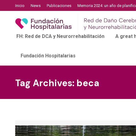
Inicio
News
Publicaciones
Memoria 2024: un año de planific
FH: Red de DCA y Neurorrehabilitación
A great
Fundación Hospitalarias
Tag Archives:
beca