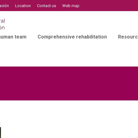
ación
Location
Contact us
Web map
 human team
Comprehensive rehabilitation
Resourc