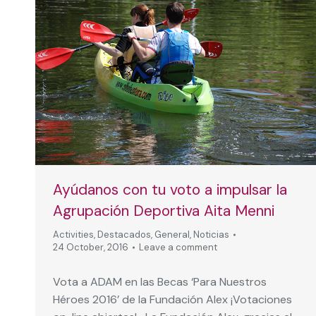
Ayúdanos con tu voto a impulsar la
Agrupación Deportiva Aita Menni
Activities
,
Destacados
,
General
,
Noticias
24 October, 2016
Leave a comment
Vota a ADAM en las Becas ‘Para Nuestros
Héroes 2016’ de la Fundación Alex ¡Votaciones