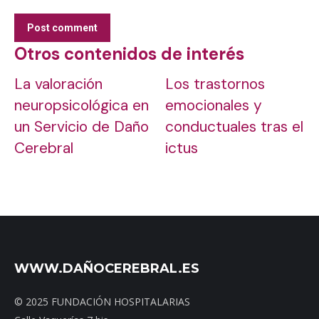
Post comment
Otros contenidos de interés
La valoración
Los trastornos
neuropsicológica en
emocionales y
un Servicio de Daño
conductuales tras el
Cerebral
ictus
WWW.DAÑOCEREBRAL.ES
© 2025 FUNDACIÓN HOSPITALARIAS