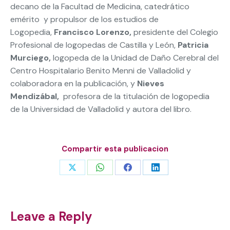
decano de la Facultad de Medicina, catedrático
emérito y propulsor de los estudios de
Logopedia,
Francisco Lorenzo,
presidente del Colegio
Profesional de logopedas de Castilla y León,
Patricia
Murciego,
logopeda de la Unidad de Daño Cerebral del
Centro Hospitalario Benito Menni de Valladolid y
colaboradora en la publicación, y
Nieves
Mendizábal,
profesora de la titulación de logopedia
de la Universidad de Valladolid y autora del libro.
Compartir esta publicacion
Share
Share
Share
Share
on
on
on
on
X
WhatsApp
Facebook
LinkedIn
Leave a Reply