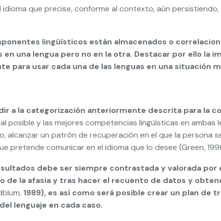
idioma que precise, conforme al contexto, aún persistiendo, 
ponentes lingüísticos están almacenados o correlacion
n una lengua pero no en la otra. Destacar por ello la im
te para usar cada una de las lenguas en una situación 
udir a la categorización anteriormente descrita para la
bal posible y las mejores competencias lingüísticas en ambas
odo, alcanzar un patrón de recuperación en el que la person
e pretende comunicar en el idioma que lo desee (Green, 1998
esultados debe ser siempre contrastada y valorada por e
 de la afasia y tras hacer el recuento de datos y obtene
dblum,
1989
), es así como será posible crear un plan de
 del lenguaje en cada caso.