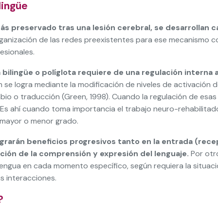
lingüe
más preservado tras una lesión cerebral, se desarrollan 
rganización de las redes preexistentes para ese mecanismo co
esionales.
bilingüe o políglota requiere de una regulación interna
ón se logra mediante la modificación de niveles de activación
io o traducción (Green, 1998). Cuando la regulación de esas 
e. Es ahí cuando toma importancia el trabajo neuro-rehabilit
 mayor o menor grado.
ograrán beneficios progresivos tanto en la entrada (rec
ción de la comprensión y expresión del lenguaje.
Por otro
lengua en cada momento específico, según requiera la situac
us interacciones.
?