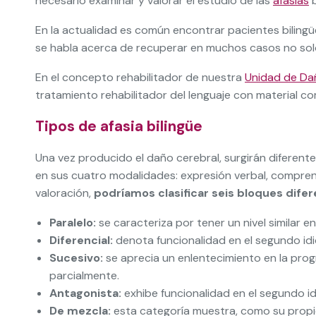
necesario examinar y valorar el estudio de las
afasias
b
En la actualidad es común encontrar pacientes bilingü
se habla acerca de recuperar en muchos casos no solo 
En el concepto rehabilitador de nuestra
Unidad de Da
tratamiento rehabilitador del lenguaje con material 
Tipos de afasia bilingüe
Una vez producido el daño cerebral, surgirán diferent
en sus cuatro modalidades: expresión verbal, comprens
valoración,
podríamos clasificar seis bloques difer
Paralelo:
se caracteriza por tener un nivel similar 
Diferencial:
denota funcionalidad en el segundo idio
Sucesivo:
se aprecia un enlentecimiento en la prog
parcialmente.
Antagonista:
exhibe funcionalidad en el segundo i
De mezcla:
esta categoría muestra, como su propio