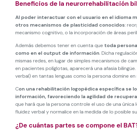
Beneficios de la neurorrehabilitación bi
Al poder interactuar con el usuario en el idioma 
otros mecanismos de plasticidad conocidos
: reo
mecanismo cognitivo, o la incorporación de áreas peril
Además debemos tener en cuenta que
toda persona 
como en el output de información
. Dicha regulaci
mismas redes, en lugar de simples mecanismos de camb
en pacientes políglotas, aparecerá una afasia bilingü
verbal) en tantas lenguas como la persona domine en
C
on una rehabilitación logopédica específica se l
información, favoreciendo la agilidad de recupera
que hará que la persona controle el uso de una única 
fluidez verbal y normalice en la medida de lo posible s
¿De cuántas partes se compone el BAT