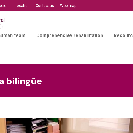
ación
Location
Contact us
Web map
 human team
Comprehensive rehabilitation
Resourc
a bilingüe