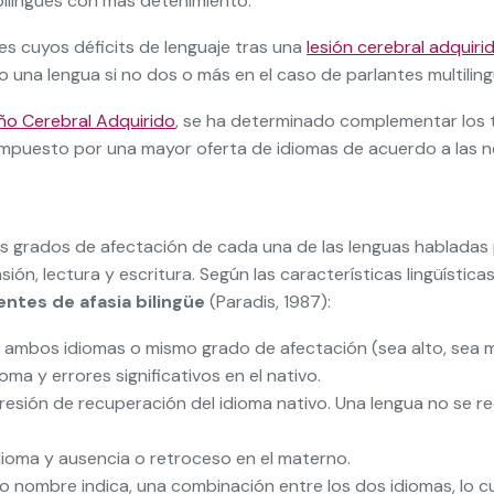
ilingües con más detenimiento.
es cuyos déficits de lenguaje tras una
lesión cerebral adquiri
una lengua si no dos o más en el caso de parlantes multiling
ño Cerebral Adquirido
, se ha determinado complementar los t
compuesto por una mayor oferta de idiomas de acuerdo a las 
es grados de afectación de cada una de las lenguas habladas 
ión, lectura y escritura. Según las características lingüísti
entes de afasia bilingüe
(Paradis, 1987):
en ambos idiomas o mismo grado de afectación (sea alto, sea me
ma y errores significativos en el nativo.
resión de recuperación del idioma nativo. Una lengua no se re
dioma y ausencia o retroceso en el materno.
 nombre indica, una combinación entre los dos idiomas, lo cu