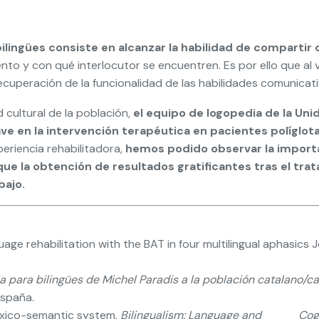
bilingües consiste en alcanzar la habilidad de compartir
to y con qué interlocutor se encuentren. Es por ello que al 
cuperación de la funcionalidad de las habilidades comunicativa
 cultural de la población,
el equipo de logopedia de la Uni
e en la intervención terapéutica en pacientes políglota
periencia rehabilitadora,
hemos podido observar la importa
 que la obtención de resultados gratificantes tras el tr
bajo.
uage rehabilitation with the BAT in four multilingual aphasics 
sia para bilingües de Michel Paradis a la población catalano/c
España.
 lexico-semantic system.
Bilingualism: Language and Cogn